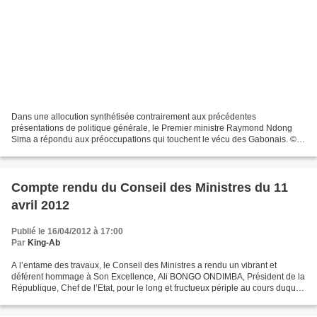
Dans une allocution synthétisée contrairement aux précédentes
présentations de politique générale, le Premier ministre Raymond Ndong
Sima a répondu aux préoccupations qui touchent le vécu des Gabonais. ©
DR Malgré les critiques et les suggestions constructives...
Compte rendu du Conseil des Ministres du 11
avril 2012
Publié le 16/04/2012 à 17:00
Par
King-Ab
A l’entame des travaux, le Conseil des Ministres a rendu un vibrant et
déférent hommage à Son Excellence, Ali BONGO ONDIMBA, Président de la
République, Chef de l’Etat, pour le long et fructueux périple au cours duquel
il a sillonné trois (3) continents,...