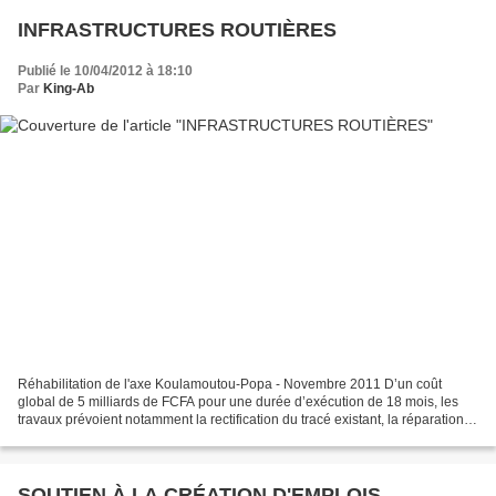
INFRASTRUCTURES ROUTIÈRES
Publié le 10/04/2012 à 18:10
Par
King-Ab
Réhabilitation de l'axe Koulamoutou-Popa - Novembre 2011 D’un coût
global de 5 milliards de FCFA pour une durée d’exécution de 18 mois, les
travaux prévoient notamment la rectification du tracé existant, la réparation
ou le remplacement des ouvrages hydrauliques,...
SOUTIEN À LA CRÉATION D'EMPLOIS